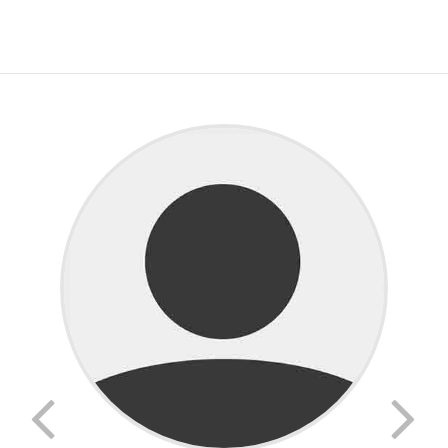
Lorem ipsum dolor sit amet:
24h
/ 365days
We offer support for our customers
Mon - Fri 8:00am - 5:00pm
(GMT +1)
Get in touch
Cybersteel Inc.
376-293 City Road, Suite 600
San Francisco, CA 94102
Have any questions?
+44 1234 567 890