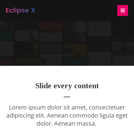
Login
Benutzername
Passwort
Slide every content
Anmelden
Lorem ipsum dolor sit amet, consectetuer
Register
|
Lost your password?
adipiscing elit. Aenean commodo ligula eget
dolor. Aenean massa.
Support