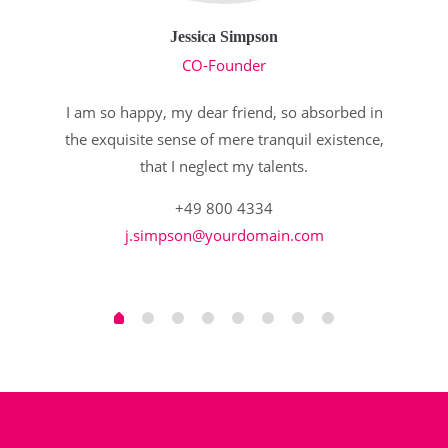
Drop us a line
info@yourdomain.com
Jessica Simpson
CO-Founder
About us
I am so happy, my dear friend, so absorbed in
Lorem ipsum dolor sit amet, consectetuer
adipiscing elit.
the exquisite sense of mere tranquil existence,
that I neglect my talents.
Aenean commodo ligula eget dolor. Aenean massa.
Cum sociis natoque penatibus et magnis dis
+49 800 4334
parturient montes, nascetur ridiculus mus. Donec
j.simpson@yourdomain.com
quam felis, ultricies nec.