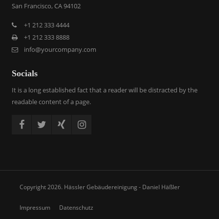
San Francisco, CA 94102
+1 212 333 4444
+1 212 333 8888
info@yourcompany.com
Socials
It is a long established fact that a reader will be distracted by the
readable content of a page.
Copyright 2026. Hässler Gebäudereinigung - Daniel Häßler
Impressum
Datenschutz