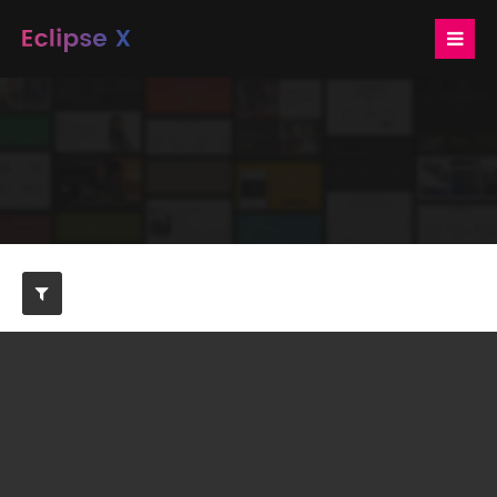
WEB
Login
Benutzername
Passwort
Nullam dictum
Anmelden
PRINT
Register
|
Lost your password?
Support