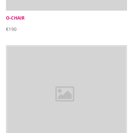
O-CHAIR
€190