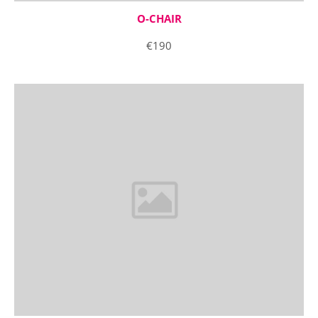
Drop us a line
info@yourdomain.com
O-CHAIR
€190
About us
Lorem ipsum dolor sit amet, consectetuer
adipiscing elit.
Aenean commodo ligula eget dolor. Aenean massa.
Cum sociis natoque penatibus et magnis dis
parturient montes, nascetur ridiculus mus. Donec
quam felis, ultricies nec.