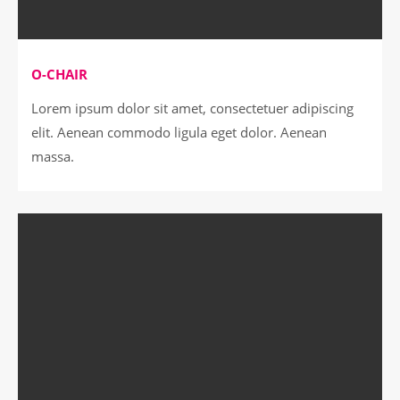
O-CHAIR
Lorem ipsum dolor sit amet, consectetuer adipiscing
elit. Aenean commodo ligula eget dolor. Aenean
massa.